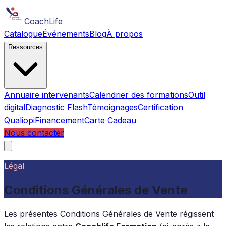
CoachLife
Catalogue
Événements
Blog
À propos
Ressources
Annuaire intervenants
Calendrier des formations
Outil
digital
Diagnostic Flash
Témoignages
Certification
Qualiopi
Financement
Carte Cadeau
Nous contacter
Légal
Conditions Générales de Vente
Les présentes Conditions Générales de Vente régissent